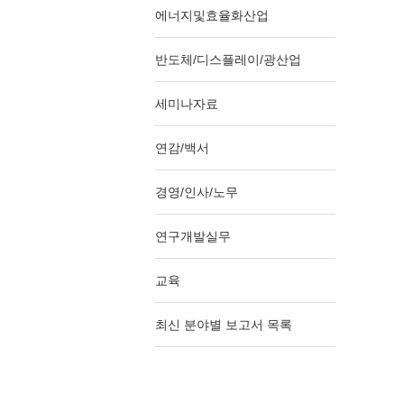
에너지및효율화산업
반도체/디스플레이/광산업
세미나자료
연감/백서
경영/인사/노무
연구개발실무
교육
최신 분야별 보고서 목록