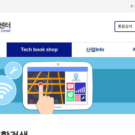
로
Tech book shop
산업Info