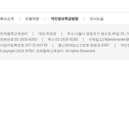
회사소개
이용약관
개인정보취급방침
오시는길
전략품목교육센터
|
대표:최정윤
|
주소:서울시 영등포구 영신로 40길 15, 
전화번호:02-2635-6283
|
팩스:02-2635-6285
|
이메일:[교육]webmaster@s
사업자등록번호:107-15-82739
|
통신판매업신고번호:영등포-0387
|
개인
Copyright 2016 SITEC 전략품목교육센터. All rights Reserved.