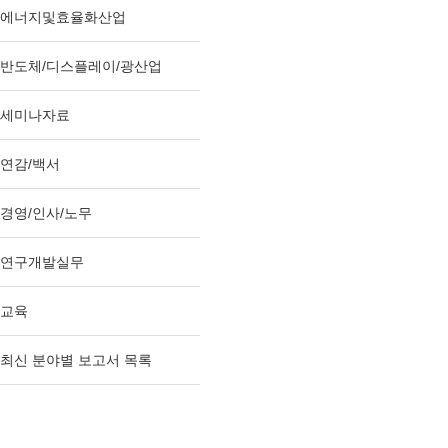
에너지및효율화산업
반도체/디스플레이/광산업
세미나자료
연감/백서
경영/인사/노무
연구개발실무
교육
최신 분야별 보고서 목록